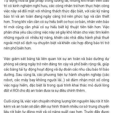
Tự động hoá là giải pháp trong tương lai, nhưng khi nhân viên bảo
trì có kinh nghiệm nghỉ hưu, các công nhân trẻ hơn thực hiện công
việc này sẽ đối mặt với những thách thức đặc biệt, với các kỹ năng
bảo trì và an toàn đang ngày càng trở nên phức tạp và cần thiết
hơn. Trong khi vẫn cần có sự hiểu biết cơ học cơ bản, nhân viên bảo
trì mới cũng cần phải có sự hiểu biết kỹ thuật tiên tiến hơn. Việc
phân chia yêu cầu công việc này sẽ gây khó khăn cho việc tìm kiếm
những người có nhiều kỹ năng, khiến các nhà điều hành phải thuê
ngoài một số dịch vụ chuyên biệt và khiến các hợp đồng bảo trì trở
nên phổ biến hơn.
Việc giám sát băng tải liên quan tới sự an toàn và bảo dưỡng dự
phòng sẽ càng ngày trở nên đáng tin cậy và phổ biến rộng rãi, giúp
các băng tải tự động hoạt động và dự đoán các nhu cầu bảo trì bảo
dưỡng. Sau cùng là, các phương tiện tự hành chuyên nghiệp (các
robot, các máy bay không người lái…) sẽ đảm nhận một số công
việc nguy hiểm, đặc biệt là trong quá trình khai thác mỏ dưới lòng
đất vì ROI cho độ an toàn đưa ra sự điều chỉnh thêm.
Cuối cùng là, việc vận chuyển những lượng lớn nguyên liệu rời ít tốn
kém và an toàn sẽ dẫn đến sự hình thành nhiều cơ sở trung chuyển
liệu rời bán tự động mới và có năng suất cao hơn. Trước đây được