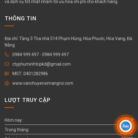
và dịch vụ tốt nhất nhằm tối ưu hóa chi phí cho khách hàng.
THÔNG TIN
Địa chỉ: Tầng 3 Tòa nhà 514 Phạm Hùng, Hòa Phước, Hòa Vang, Đà
Nẵng
0984 999 497
-
0984 999 497
ctyphuminhtripkd@gmail.com
MST: 0401282986
www.vanchuyenximangroi.com
LƯỢT TRUY CẬP
Hôm nay:
28
Trong tháng:
1049