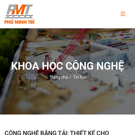
Công
ty
TNHH
Thương
mại
và
KHOA HỌC CÔNG NGHỆ
dịch
vụ
Trang chủ
Tin tức
Phú
Minh
Trí
CÔNG NGHỆ BĂNG TẢI: THIẾT KẾ CHO