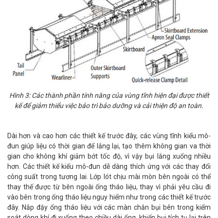
Hình 3: Các thành phần tính năng của vùng tĩnh hiện đại được thiết
kế để giảm thiểu việc bảo trì bảo dưỡng và cải thiện độ an toàn.
Dài hơn và cao hơn các thiết kế trước đây, các vùng tĩnh kiểu mô-
đun giúp liệu có thời gian để lắng lại, tạo thêm không gian va thời
gian cho không khí giảm bớt tốc độ, vì vậy bụi lắng xuống nhiều
hơn. Các thiết kế kiểu mô-đun dễ dàng thích ứng với các thay đổi
công suất trong tương lai. Lớp lót chịu mài mòn bên ngoài có thể
thay thế được từ bên ngoài ống tháo liệu, thay vì phải yêu cầu đi
vào bên trong ống tháo liệu nguy hiểm như trong các thiết kế trước
đây. Nắp đậy ống tháo liệu với các màn chắn bụi bên trong kiểm
soát dòng khí đi xuống theo chiều dài ống, khiến bụi tích tụ lại trên