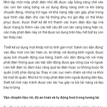
Nhờ lắp một máy phát điện nhỏ đã được cấp bằng sáng chế vào
các con lăn căng băng và sử dụng động năng sinh ra khi băng
chuyển động, những trở ngại về khả năng tiếp cận gặp phải trong
quá trình cấp điện cho các hệ thống phụ trợ giờ đây có thể khắc
phục được. Được thiết kế để trở thành các trạm điện độc lập mà
được trang bị thêm vào các kết cấu đỡ con lăn căng băng hiện có,
các máy phát điện này có thể được sử dụng trên hầu hết bất kỳ con
lăn thép nào.
Thiết kế sử dụng một khớp nối từ tính gắn một ‘bánh cóc dẫn động’
vào đầu một con lăn hiện có, ăn khớp với đường kính ngoài. Được
quay bởi chuyển động của băng, bánh cóc dẫn động nối với máy
phát điện thông qua các tab dẫn động được gia công của vỏ ngoài.
Liên kết điện từ đảm bảo rằng quá tải điện hoặc cơ không buộc lõi
quấn (roll) phải dừng lại, thay vì các cục nam châm sẽ nhả ra khỏi
bề mặt lõi quấn. Nhờ bố trí máy phát điện bên ngoài đường dẫn liệu,
thiết kế mới này tránh được các tác hại gây ra bởi tải nặng và liệu
bay lơ lửng.
Vận chuyển liệu rời, độ an toàn và tự động hoá trong tương lai