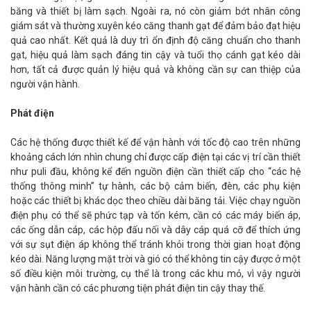
băng và thiết bị làm sạch. Ngoài ra, nó còn giảm bớt nhân công
giám sát và thường xuyên kéo căng thanh gạt để đảm bảo đạt hiệu
quả cao nhất. Kết quả là duy trì ổn định độ căng chuẩn cho thanh
gạt, hiệu quả làm sạch đáng tin cậy và tuổi thọ cánh gạt kéo dài
hơn, tất cả được quản lý hiệu quả và không cần sự can thiệp của
người vận hành.
Phát điện
Các hệ thống được thiết kế để vận hành với tốc độ cao trên những
khoảng cách lớn nhìn chung chỉ được cấp điện tại các vị trí cần thiết
như puli đầu, không kể đến nguồn điện cần thiết cấp cho “các hệ
thống thông minh” tự hành, các bộ cảm biến, đèn, các phụ kiện
hoặc các thiết bị khác dọc theo chiều dài băng tải. Việc chạy nguồn
điện phụ có thể sẽ phức tạp và tốn kém, cần có các máy biến áp,
các ống dẫn cáp, các hộp đấu nối và dây cáp quá cỡ để thích ứng
với sự sụt điện áp không thể tránh khỏi trong thời gian hoạt động
kéo dài. Năng lượng mặt trời và gió có thể không tin cậy được ở một
số điều kiện môi trường, cụ thể là trong các khu mỏ, vì vậy người
vận hành cần có các phương tiện phát điện tin cậy thay thế.