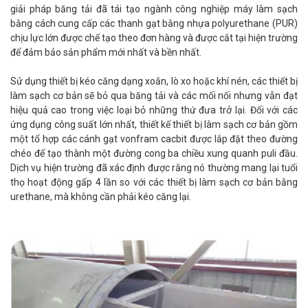
giải pháp băng tải đã tái tạo ngành công nghiệp máy làm sạch
bằng cách cung cấp các thanh gạt bằng nhựa polyurethane (PUR)
chịu lực lớn được chế tạo theo đơn hàng và được cắt tại hiện trường
để đảm bảo sản phẩm mới nhất và bền nhất.
Sử dụng thiết bị kéo căng dạng xoắn, lò xo hoặc khí nén, các thiết bị
làm sạch cơ bản sẽ bỏ qua băng tải và các mối nối nhưng vẫn đạt
hiệu quả cao trong việc loại bỏ những thứ đưa trở lại. Đối với các
ứng dụng công suất lớn nhất, thiết kế thiết bị làm sạch cơ bản gồm
một tổ hợp các cánh gạt vonfram cacbit được lắp đặt theo đường
chéo để tạo thành một đường cong ba chiều xung quanh puli đầu.
Dịch vụ hiện trường đã xác định được rằng nó thường mang lại tuổi
thọ hoạt động gấp 4 lần so với các thiết bị làm sạch cơ bản bằng
urethane, mà không cần phải kéo căng lại.