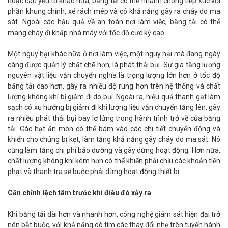
hoặc các yếu tố khác nữa, băng tải có thể nhanh chóng tiếp xúc với
phần khung chính, xé rách mép và có khả năng gây ra cháy do ma
sát. Ngoài các hậu quả về an toàn nơi làm việc, băng tải có thể
mang cháy đi khắp nhà máy với tốc độ cực kỳ cao.
Một nguy hại khác nữa ở nơi làm việc, một nguy hại mà đang ngày
càng được quản lý chặt chẽ hơn, là phát thải bụi. Sự gia tăng lượng
nguyên vật liệu vận chuyển nghĩa là trọng lượng lớn hơn ở tốc độ
băng tải cao hơn, gây ra nhiều độ rung hơn trên hệ thống và chất
lượng không khí bị giảm đi do bụi. Ngoài ra, hiệu quả thanh gạt làm
sạch có xu hướng bị giảm đi khi lượng liệu vận chuyển tăng lên, gây
ra nhiều phát thải bụi bay lơ lửng trong hành trình trở về của băng
tải. Các hạt ăn mòn có thể bám vào các chi tiết chuyển động và
khiến cho chúng bị kẹt, làm tăng khả năng gây cháy do ma sát. Nó
cũng làm tăng chi phí bảo dưỡng và gây dừng hoạt động. Hơn nữa,
chất lượng không khí kém hơn có thể khiến phải chịu các khoản tiền
phạt và thanh tra sẽ buộc phải dừng hoạt động thiết bị.
Căn chỉnh lệch tâm trước khi điều đó xảy ra
Khi băng tải dài hơn và nhanh hơn, công nghệ giám sát hiện đại trở
nên bắt buộc, với khả năng dò tìm các thay đổi nhẹ trên tuyến hành