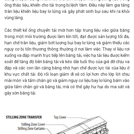
ống tháo liệu, khiến cho tải trọng bị lệch tâm. Điều này làm gia tăng
tràn liệu khiến liệu bay lơ lửng và gây phát sinh bụi sau khi ra khỏi
vùng lắng.
Các thiết kế ống chuyển tải mới hơn tập trung liệu vào giữa băng
trong một môi trường được làm kín tốt, đạt được sản lượng tối đa,
hạn chế tràn liệu, giảm bớt lượng bụi bay lơ lửng và giảm thiểu các
nguy cơ bị tổn thương thông thường ở nơi làm việc. Thay vì liệu rơi
xuống va đập mạnh trực tiếp lên băng tải, việc hạ tải liệu được kiểm
soát để tăng độ bền băng tải và kéo dài tuổi thọ của giá đỡ chịu va
đập và các con lăn căng băng nhờ hạn chế được lực tải của liệu ở
khu vực chất tải. Độ rối loạn giảm đi sẽ có lợi hơn cho lớp lót chịu
mài mòn và tấm chắn gờ và giảm nguy cơ liệu bay lơ lửng bám vào
giữa tấm chắn gờ và băng tải, mà có thể gây hư hại do ma sát và
gây sờn băng tải.