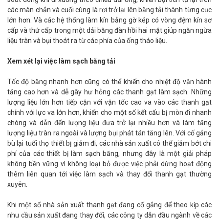
các màn chắn và cuối cùng là rơi trở lại lên băng tải thành từng cục
lớn hơn. Và các hệ thống làm kín bằng gờ kép có vòng đệm kín sơ
cấp và thứ cấp trong một dải băng đàn hồi hai mặt giúp ngăn ngừa
liệu tràn và bụi thoát ra từ các phía của ống tháo liệu.
Xem xét lại việc làm sạch băng tải
Tốc độ băng nhanh hơn cũng có thể khiến cho nhiệt độ vận hành
tăng cao hơn và dễ gây hư hỏng các thanh gạt làm sạch. Những
lượng liệu lớn hơn tiếp cận với vận tốc cao va vào các thanh gạt
chính với lực va lớn hơn, khiến cho một số kết cấu bị mòn đi nhanh
chóng và dẫn đến lượng liệu đưa trở lại nhiều hơn và làm tăng
lượng liệu tràn ra ngoài và lượng bụi phát tán tăng lên. Với cố gắng
bù lại tuổi thọ thiết bị giảm đi, các nhà sản xuất có thể giảm bớt chi
phí của các thiết bị làm sạch băng, nhưng đây là một giải pháp
không bền vững vì không loại bỏ được việc phải dừng hoạt động
thêm liên quan tới việc làm sạch và thay đổi thanh gạt thường
xuyên.
Khi một số nhà sản xuất thanh gạt đang cố gắng để theo kịp các
nhu cầu sản xuất đang thay đổi, các công ty dẫn đầu ngành về các