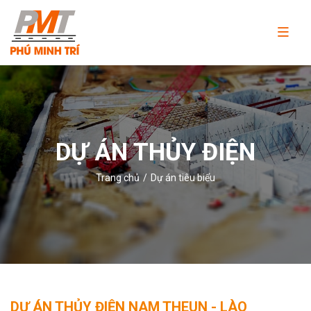
Công
ty
TNHH
Thương
mại
và
DỰ ÁN THỦY ĐIỆN
dịch
vụ
Trang chủ
Dự án tiêu biểu
Phú
Minh
Trí
DỰ ÁN THỦY ĐIỆN NAM THEUN - LÀO