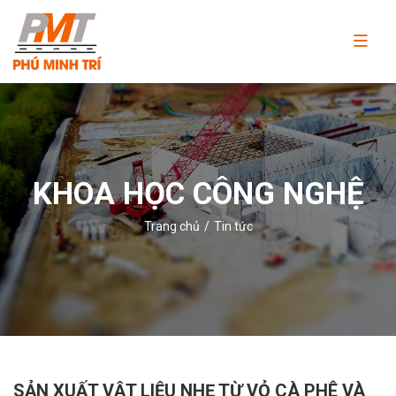
Công
ty
TNHH
Thương
mại
và
KHOA HỌC CÔNG NGHỆ
dịch
vụ
Trang chủ
Tin tức
Phú
Minh
Trí
SẢN XUẤT VẬT LIỆU NHẸ TỪ VỎ CÀ PHÊ VÀ