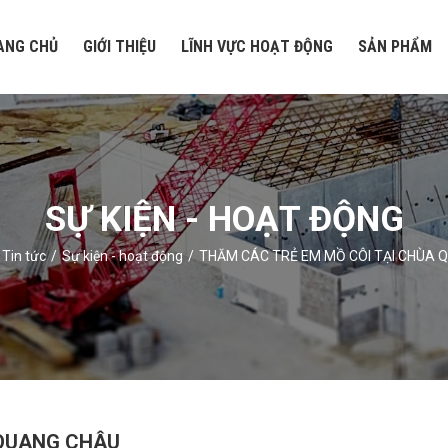
ANG CHỦ
GIỚI THIỆU
LĨNH VỰC HOẠT ĐỘNG
SẢN PHẨM
SỰ KIỆN - HOẠT ĐỘNG
Tin tức
Sự kiện - hoạt động
THĂM CÁC TRẺ EM MỒ CÔI TẠI CHÙA 
 QUANG CHÂU