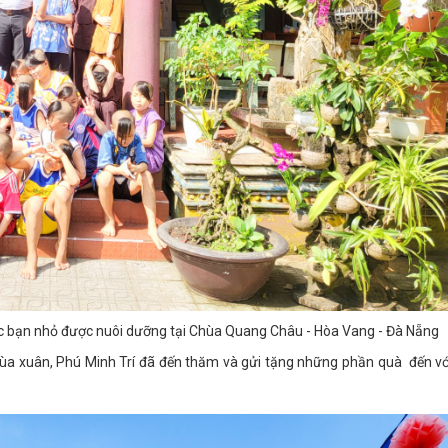
ác bạn nhỏ được nuôi dưỡng tại Chùa Quang Châu - Hòa Vang - Đà Nẵng
ùa xuân, Phú Minh Trí đã đến thăm và gửi tặng những phần quà đến vớ