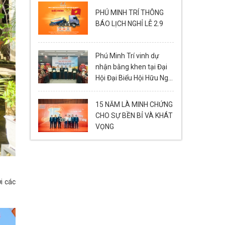
PHÚ MINH TRÍ THÔNG
BÁO LỊCH NGHỈ LỄ 2.9
Phú Minh Trí vinh dự
nhận bằng khen tại Đại
Hội Đại Biểu Hội Hữu Nghị
Việt Nam - Lào thành
phố Đà Nẵng Lần Thứ VI
15 NĂM LÀ MINH CHỨNG
(2024-2029)
CHO SỰ BỀN BỈ VÀ KHÁT
VỌNG
i các