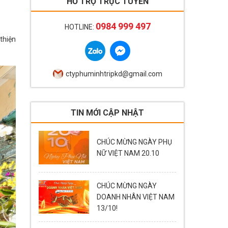
HỖ TRỢ TRỰC TUYẾN
0984 999 497
HOTLINE:
thiện
ctyphuminhtripkd@gmail.com
TIN MỚI CẬP NHẬT
CHÚC MỪNG NGÀY PHỤ
NỮ VIỆT NAM 20.10
CHÚC MỪNG NGÀY
DOANH NHÂN VIỆT NAM
13/10!