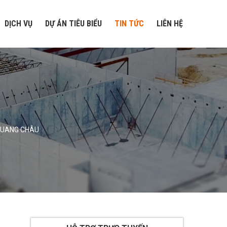
DỊCH VỤ
DỰ ÁN TIÊU BIỂU
TIN TỨC
LIÊN HỆ
QUANG CHÂU