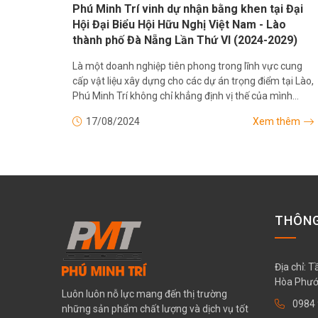
Phú Minh Trí vinh dự nhận bằng khen tại Đại
Hội Đại Biểu Hội Hữu Nghị Việt Nam - Lào
thành phố Đà Nẵng Lần Thứ VI (2024-2029)
Là một doanh nghiệp tiên phong trong lĩnh vực cung
cấp vật liệu xây dựng cho các dự án trọng điểm tại Lào,
Phú Minh Trí không chỉ khẳng định vị thế của mình
trong ngành xây dựng mà còn tiếp tục nỗ lực...
17/08/2024
Xem thêm
THÔNG
Địa chỉ: 
Hòa Phướ
Luôn luôn nỗ lực mang đến thị trường
0984 
những sản phẩm chất lượng và dịch vụ tốt