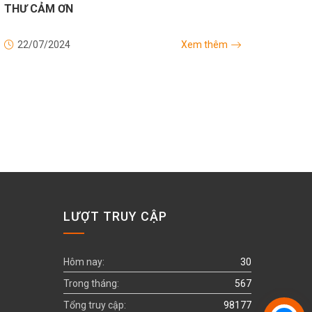
THƯ CẢM ƠN
22/07/2024
Xem thêm
LƯỢT TRUY CẬP
Hôm nay:
30
Trong tháng:
567
Tổng truy cập:
98177