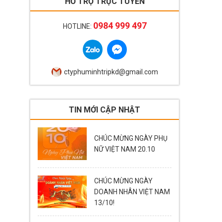
HỖ TRỢ TRỰC TUYẾN
0984 999 497
HOTLINE:
ctyphuminhtripkd@gmail.com
TIN MỚI CẬP NHẬT
CHÚC MỪNG NGÀY PHỤ
NỮ VIỆT NAM 20.10
CHÚC MỪNG NGÀY
DOANH NHÂN VIỆT NAM
13/10!