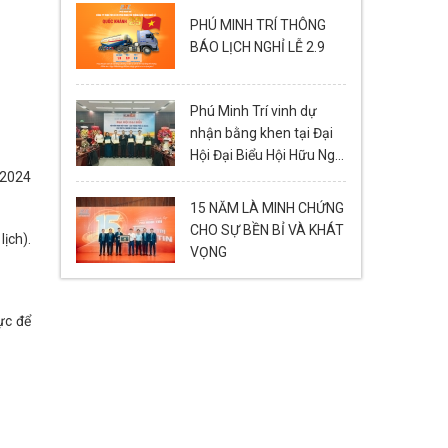
PHÚ MINH TRÍ THÔNG
BÁO LỊCH NGHỈ LỄ 2.9
Phú Minh Trí vinh dự
nhận bằng khen tại Đại
Hội Đại Biểu Hội Hữu Nghị
 2024
Việt Nam - Lào thành
phố Đà Nẵng Lần Thứ VI
15 NĂM LÀ MINH CHỨNG
(2024-2029)
CHO SỰ BỀN BỈ VÀ KHÁT
ịch).
VỌNG
ực để