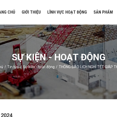
ANG CHỦ
GIỚI THIỆU
LĨNH VỰC HOẠT ĐỘNG
SẢN PHẨM
SỰ KIỆN - HOẠT ĐỘNG
hủ
Tin tức
Sự kiện - hoạt động
THÔNG BÁO LỊCH NGHỈ TẾT GIÁP T
 2024