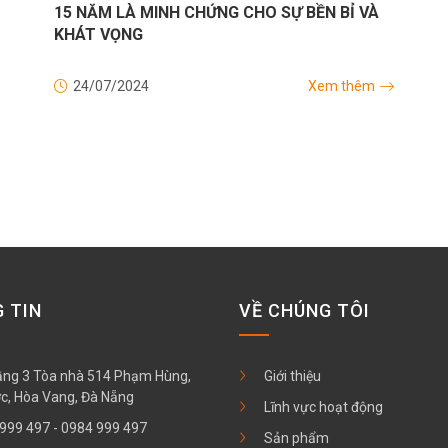
15 NĂM LÀ MINH CHỨNG CHO SỰ BỀN BỈ VÀ
KHÁT VỌNG
24/07/2024
Xem thêm
 TIN
VỀ CHÚNG TÔI
Tầng 3 Tòa nhà 514 Phạm Hùng,
Giới thiệu
c, Hòa Vang, Đà Nẵng
Lĩnh vực hoạt động
999 497
-
0984 999 497
Sản phẩm