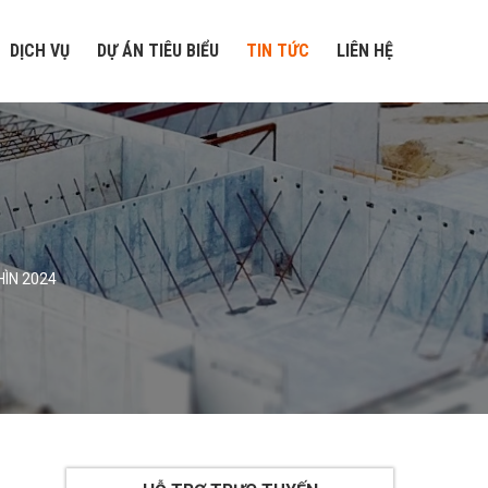
DỊCH VỤ
DỰ ÁN TIÊU BIỂU
TIN TỨC
LIÊN HỆ
HÌN 2024