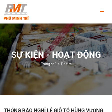
Công
ty
TNHH
Thương
mại
và
SỰ KIỆN - HOẠT ĐỘNG
dịch
vụ
Trang chủ
Tin tức
Phú
Minh
Trí
THÔNG BÁO NGHỈ LỄ GIỖ TỔ HÙNG VƯƠNG