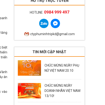
HỖ TRỢ TRỰC TUYẾN
0984 999 497
HOTLINE:
doanh
 tăng
ctyphuminhtripkd@gmail.com
 biệt
TIN MỚI CẬP NHẬT
chiếm
triển
CHÚC MỪNG NGÀY PHỤ
NỮ VIỆT NAM 20.10
 Vành
dự án
CHÚC MỪNG NGÀY
DOANH NHÂN VIỆT NAM
c vào
13/10!