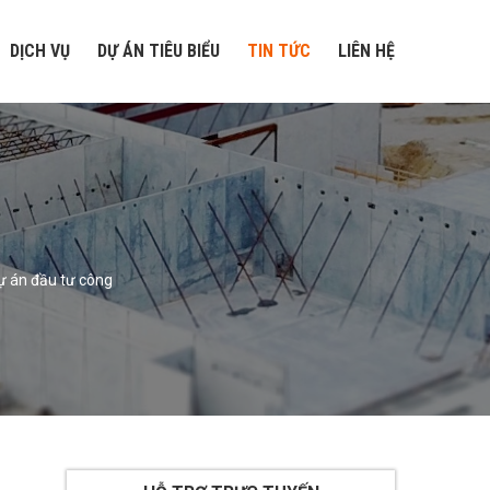
DỊCH VỤ
DỰ ÁN TIÊU BIỂU
TIN TỨC
LIÊN HỆ
dự án đầu tư công