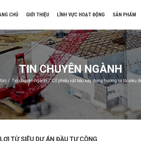
ANG CHỦ
GIỚI THIỆU
LĨNH VỰC HOẠT ĐỘNG
SẢN PHẨM
TIN CHUYÊN NGÀNH
 tức
Tin chuyên ngành
Cổ phiếu vật liệu xây dựng hưởng lợi từ siêu 
LỢI TỪ SIÊU DỰ ÁN ĐẦU TƯ CÔNG