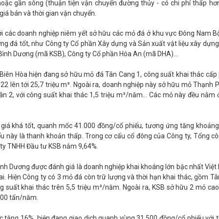
ặc gần sông (thuận tiện vận chuyển đường thủy - có chi phí thấp hơ
giá bán và thời gian vận chuyển.
tới các doanh nghiệp niêm yết sở hữu các mỏ đá ở khu vực Đông Nam B
lượng đá tốt, như Công ty Cổ phần Xây dựng và Sản xuất vật liệu xây dựng
Bình Dương (mã KSB), Công ty Cổ phần Hóa An (mã DHA)...
 Biên Hòa hiện đang sở hữu mỏ đá Tân Cang 1, công suất khai thác cấp
022 lên tới 25,7 triệu m³. Ngoài ra, doanh nghiệp này sở hữu mỏ Thạnh P
ân 2, với công suất khai thác 1,5 triệu m³/năm… Các mỏ này đều nằm 
g giá khá tốt, quanh mốc 41.000 đồng/cổ phiếu, tương ứng tăng khoản
u này là thanh khoản thấp. Trong cơ cấu cổ đông của Công ty, Tổng cô
 ty TNHH Đầu tư KSB nắm 9,64%.
nh Dương được đánh giá là doanh nghiệp khai khoáng lớn bậc nhất Việt
ai. Hiện Công ty có 3 mỏ đá còn trữ lượng và thời hạn khai thác, gồm Tâ
ng suất khai thác trên 5,5 triệu m³/năm. Ngoài ra, KSB sở hữu 2 mỏ cao
000 tấn/năm.
c tăng 16%, hiện đang giao dịch quanh vùng 31.500 đồng/cổ phiếu với 