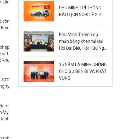
n vận
PHÚ MINH TRÍ THÔNG
BÁO LỊCH NGHỈ LỄ 2.9
ộ còn
 Biên
Phú Minh Trí vinh dự
nhận bằng khen tại Đại
 phép
Hội Đại Biểu Hội Hữu Nghị
hú 1,
Việt Nam - Lào thành
ở khu
phố Đà Nẵng Lần Thứ VI
15 NĂM LÀ MINH CHỨNG
(2024-2029)
CHO SỰ BỀN BỈ VÀ KHÁT
VỌNG
g 30%
ng ty
 Nam,
n Mỹ,
 lanh
thanh