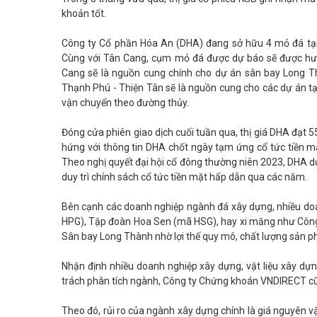
khoản tốt.
Công ty Cổ phần Hóa An (DHA) đang sở hữu 4 mỏ đá tại
Cùng với Tân Cang, cụm mỏ đá được dự báo sẽ được hưởng
Cang sẽ là nguồn cung chính cho dự án sân bay Long T
Thạnh Phú - Thiện Tân sẽ là nguồn cung cho các dự án t
vận chuyển theo đường thủy.
Đóng cửa phiên giao dịch cuối tuần qua, thị giá DHA đạt
hứng với thông tin DHA chốt ngày tạm ứng cổ tức tiền mặ
Theo nghị quyết đại hội cổ đông thường niên 2023, DHA dự
duy trì chính sách cổ tức tiền mặt hấp dẫn qua các năm.
Bên cạnh các doanh nghiệp ngành đá xây dựng, nhiều doa
HPG), Tập đoàn Hoa Sen (mã HSG), hay xi măng như Công 
Sân bay Long Thành nhờ lợi thế quy mô, chất lượng sản p
Nhận định nhiều doanh nghiệp xây dựng, vật liệu xây dự
trách phân tích ngành, Công ty Chứng khoán VNDIRECT cũn
Theo đó, rủi ro của ngành xây dựng chính là giá nguyên vậ