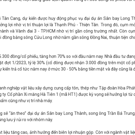
 Tân Cang, dự kiến được huy động phục vụ đại dự án Sân bay Long T
 lợi nhờ vị trí thuận lợi là Thạnh Phú - Thiện Tân. Trong đó, cụm m
hành và Vành đai 3 - TP.HCM nhờ vị trí gần công trường nhất. Còn c
ại đồng bằng sông Cửu Long nhờ nằm gần sông Đồng Nai, thuận tiện cho
 55.300 đồng/cổ phiếu, tăng hơn 70% so với đầu năm nay. Nhà đầu tư đan
t đợt 1/2023, tỷ lệ 30% (cổ đông được nhận 3.000 đồng trên một cổ ph
 kiến trả cổ tức năm nay ở mức 30 - 50% bằng tiền mặt và đây cũng là đ
nh nghiệp vật liệu xây dựng cung cấp tôn, thép như Tập đoàn Hòa Phá
ty Cổ phần Xi măng Hà Tiên 1 (mã HT1) được kỳ vọng sẽ hưởng lợi từ 
hẩm cũng như vị trí nhà máy.
ng sẽ “ăn theo” đại dự án Sân bay Long Thành, song ông Trần Bá Trung
g lưu ý rủi ro với nhóm này.
t liệu tăng cao, ảnh hưởng đến biên lợi nhuận gộp. Còn với ngành vật liệ