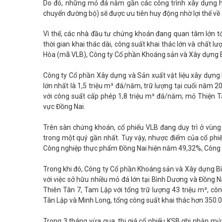
Do đó, những mỏ đá nằm gần các công trình xây dựng ho
chuyển đường bộ) sẽ được ưu tiên huy động nhờ lợi thế về 
Vì thế, các nhà đầu tư chứng khoán đang quan tâm lớn 
thời gian khai thác dài, công suất khai thác lớn và chất 
Hòa (mã VLB), Công ty Cổ phần Khoáng sản và Xây dựng 
Công ty Cổ phần Xây dựng và Sản xuất vật liệu xây dựng
lớn nhất là 1,5 triệu m³ đá/năm, trữ lượng tại cuối năm 2
với công suất cấp phép 1,8 triệu m³ đá/năm; mỏ Thiện T
vực Đồng Nai.
Trên sàn chứng khoán, cổ phiếu VLB đang duy trì ở vùn
trong một quý gần nhất. Tuy vậy, nhược điểm của cổ phiế
Công nghiệp thực phẩm Đồng Nai hiện nắm 49,32%, Công
Trong khi đó, Công ty Cổ phần Khoáng sản và Xây dựng Bì
với việc sở hữu nhiều mỏ đá lớn tại Bình Dương và Đồng N
Thiên Tân 7, Tam Lập với tổng trữ lượng 43 triệu m³, cô
Tân Lập và Minh Long, tổng công suất khai thác hơn 350.
Trong 3 tháng vừa qua, thị giá cổ phiếu KSB ghi nhận mứ