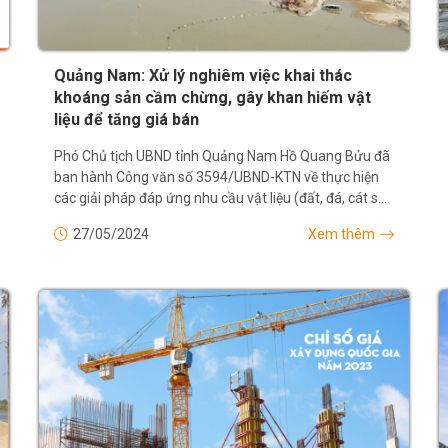
Quảng Nam: Xử lý nghiêm việc khai thác
khoáng sản cầm chừng, gây khan hiếm vật
liệu để tăng giá bán
Phó Chủ tịch UBND tỉnh Quảng Nam Hồ Quang Bửu đã
ban hành Công văn số 3594/UBND-KTN về thực hiện
các giải pháp đáp ứng nhu cầu vật liệu (đất, đá, cát sỏi)
phục vụ thi công các công trình, dự án trên...
27/05/2024
Xem thêm