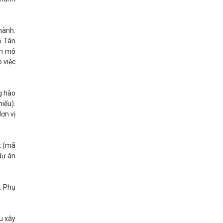
hành.
ỏ Tân
ụm mỏ
 việc
g hào
iếu).
ơn vị
t (mã
dự án
, Phụ
u xây