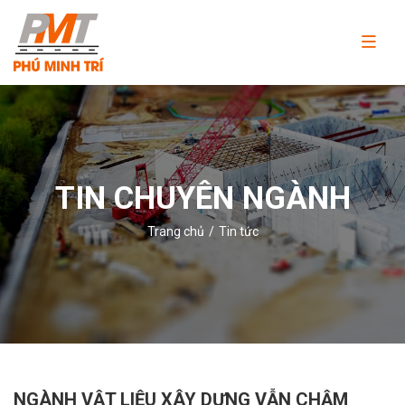
Công
ty
TNHH
Thương
mại
và
TIN CHUYÊN NGÀNH
dịch
vụ
Trang chủ
Tin tức
Phú
Minh
Trí
NGÀNH VẬT LIỆU XÂY DỰNG VẪN CHẬM