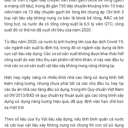
đầu tư trên 2 ngàn dây chuyền sản xuất gạch block bê tông (gạch
xi măng cốt liệu), trong đó gần 150 dây chuyền khoảng trên 10 triệu
viên/năm và 13 dây chuyền gạch bê tông khí chưng áp. Chỉ tính 3
loại vật liệu xây không nung cơ bản là block bê tông, AAC và bê
tông bọt, cả nước đa có tổng công suất là 6,5 tỷ viên QTC; công
suất đó có thể nói đã vượt chỉ tiêu của năm 2020…
Từ đầu năm 2020, cả nước bị ảnh hưởng lớn của đại dịch Covid-19,
các ngành sản xuất bị đình trệ, trong đó có ngành xây dựng và lĩnh
vực vật liệu xây dựng. Các cơ sở sản xuất không được khai thác hết
công suất do việc tiêu thụ sản phẩm rất khó khăn, vì vậy việc đầu tư
mới các cơ sở sản xuất vật liệu xây không nung cũng chững lại.
Hiện nay, ngày càng có nhiều khối nhà cao tầng sử dụng kính tiết
kiệm năng lượng, nhưng chưa phải tất cả các chủ đầu tư, hay tại
các dự án nhà cao tầng đều sử dụng, trong khi Quy chuẩn Việt Nam
số 09/2013/BXD về quy chuẩn kỹ thuật quốc gia các công trình xây
dựng sử dụng năng lượng hiệu quả, đã quy định việc hạn chế bức
xạ mặt trời.
Theo số liệu của Vụ Vật liệu xây dựng, nếu tính bình quân cả nước
và các loại vật liệu xây không nung nói chung thì con số sử dụng