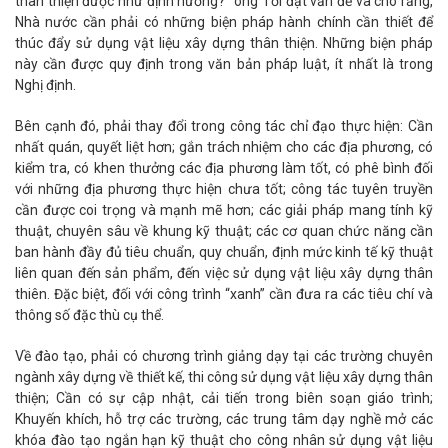
thân thiện được như định hướng?” ông Tới đặt vấn đề và cho rằng,
Nhà nước cần phải có những biện pháp hành chính cần thiết để
thúc đẩy sử dụng vật liệu xây dựng thân thiện. Những biện pháp
này cần được quy định trong văn bản pháp luật, ít nhất là trong
Nghị định.
Bên cạnh đó, phải thay đổi trong công tác chỉ đạo thực hiện: Cần
nhất quán, quyết liệt hơn; gắn trách nhiệm cho các địa phương, có
kiểm tra, có khen thưởng các địa phương làm tốt, có phê bình đối
với những địa phương thực hiện chưa tốt; công tác tuyên truyền
cần được coi trọng và mạnh mẽ hơn; các giải pháp mang tính kỹ
thuật, chuyên sâu về khung kỹ thuật; các cơ quan chức năng cần
ban hành đầy đủ tiêu chuẩn, quy chuẩn, định mức kinh tế kỹ thuật
liên quan đến sản phẩm, đến việc sử dụng vật liệu xây dựng thân
thiên. Đặc biệt, đối với công trình “xanh” cần đưa ra các tiêu chí và
thông số đặc thù cụ thể.
Về đào tạo, phải có chương trình giảng dạy tại các trường chuyên
ngành xây dựng về thiết kế, thi công sử dụng vật liệu xây dựng thân
thiện; Cần có sự cập nhật, cải tiến trong biên soạn giáo trình;
Khuyến khích, hỗ trợ các trường, các trung tâm dạy nghề mở các
khóa đào tạo ngắn hạn kỹ thuật cho công nhân sử dụng vật liệu