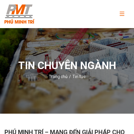
Công
ty
TNHH
Thương
mại
và
TIN CHUYÊN NGÀNH
dịch
vụ
Trang chủ
Tin tức
Phú
Minh
Trí
PHÚ MINH TRÍ – MANG ĐẾN GIẢI PHÁP CHO